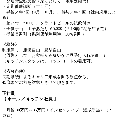
・交通費全額支給（原則として、電車定期代）
・定期健康診断（年１回）
・昇給／年2回（4月・10月）、賞与／年１回（社内規定によ
る）
・賄い付（¥100）、クラフトビールの試飲付き
・子供手当 １子あたり￥5,000（＊18歳になる年まで）
・従業員割引（系列店舗利用時、30％割引）
《格好》
制服無し、服装自由、髪型自由
（原則として、お客様から爽やかに見受けられる事。）
（キッチンスタッフは、コックコートの着用可）
《応募条件》
長期勤続によるキャリア形成を図る観点から、
45歳までの方を対象とさせて頂きます。
正社員
【 ホール ／ キッチン 社員 】
・月給 30万円～35万円＋インセンティブ（達成手当）（＊
東京）