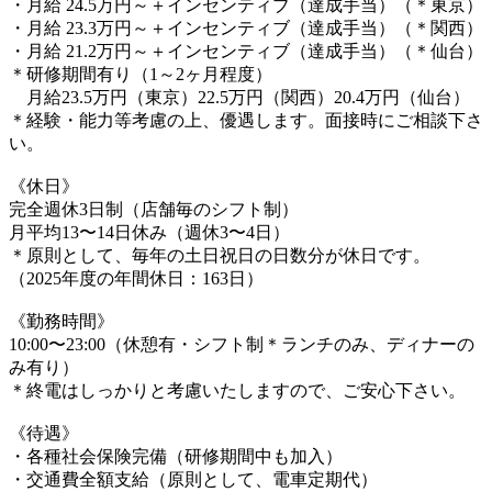
・月給 24.5万円～＋インセンティブ（達成手当）（＊東京）
・月給 23.3万円～＋インセンティブ（達成手当）（＊関西）
・月給 21.2万円～＋インセンティブ（達成手当）（＊仙台）
＊研修期間有り（1～2ヶ月程度）
月給23.5万円（東京）22.5万円（関西）20.4万円（仙台）
＊経験・能力等考慮の上、優遇します。面接時にご相談下さ
い。
《休日》
完全週休3日制（店舗毎のシフト制）
月平均13〜14日休み（週休3〜4日）
＊原則として、毎年の土日祝日の日数分が休日です。
（2025年度の年間休日：163日）
《勤務時間》
10:00〜23:00（休憩有・シフト制＊ランチのみ、ディナーの
み有り）
＊終電はしっかりと考慮いたしますので、ご安心下さい。
《待遇》
・各種社会保険完備（研修期間中も加入）
・交通費全額支給（原則として、電車定期代）