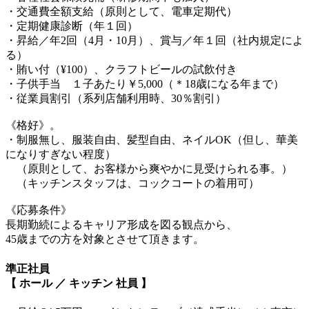
・交通費全額支給（原則として、電車定期代）
・定期健康診断（年１回）
・昇給／年2回（4月・10月）、賞与／年１回（社内規定によ
る）
・賄い付（¥100）、クラフトビールの試飲付き
・子供手当 １子あたり￥5,000（＊18歳になる年まで）
・従業員割引（系列店舗利用時、30％割引）
《格好》。
・制服無し、服装自由、髪型自由、ネイルOK（但し、華美
になりすぎない程度）
（原則として、お客様から爽やかに見受けられる事。）
（キッチンスタッフは、コックコートの着用可）
《応募条件》
長期勤続によるキャリア形成を図る観点から、
45歳までの方を対象とさせて頂きます。
準正社員
【 ホール ／ キッチン 社員 】