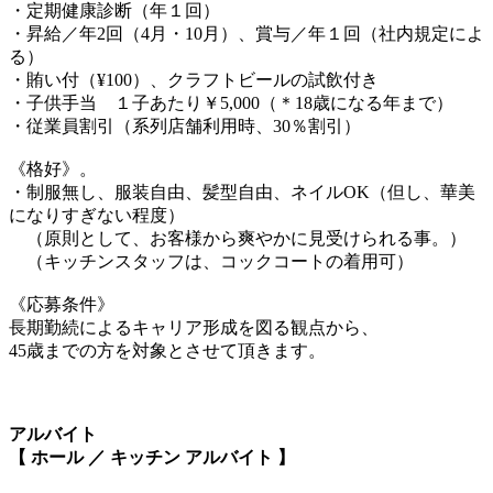
・定期健康診断（年１回）
・昇給／年2回（4月・10月）、賞与／年１回（社内規定によ
る）
・賄い付（¥100）、クラフトビールの試飲付き
・子供手当 １子あたり￥5,000（＊18歳になる年まで）
・従業員割引（系列店舗利用時、30％割引）
《格好》。
・制服無し、服装自由、髪型自由、ネイルOK（但し、華美
になりすぎない程度）
（原則として、お客様から爽やかに見受けられる事。）
（キッチンスタッフは、コックコートの着用可）
《応募条件》
長期勤続によるキャリア形成を図る観点から、
45歳までの方を対象とさせて頂きます。
アルバイト
【 ホール ／ キッチン アルバイト 】