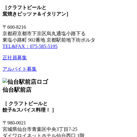
［クラフトビールと
窯焼きピッツァ＆イタリアン］
〒600-8216
京都府京都市下京区烏丸通塩小路下る
東塩小路町 902番地 京都駅前地下街ポルタ
TEL&FAX：075-585-5195
正社員募集
アルバイト募集
仙台駅前店
［ クラフトビールと
餃子&スパイス料理！ ］
〒980-0021
宮城県仙台市青葉区中央3丁目7-25
ダイワロイネットホテル仙台西口 1階