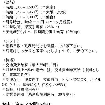
《給与》
・時給 1,300～1,500円（＊東京）
・時給 1,250～1,450円（＊大阪・京都）
・時給 1,100～1,300円（＊仙台）
＊研修時は、時給 ー50円（1〜2ヶ月程度）
＊22時以降、深夜手当有（25%up）
＊実働8時間以上、長時間労働手当有（25%up）
《シフト》
＊勤務日数・勤務時間はお気軽にご相談下さい。
＊終電はしっかりと考慮いたしますので、ご安心下さい。
《待遇》
・交通費支給有（最大550円／日）
＊月16日以上出勤の場合には、交通費全額支給（原則とし
て、電車定期代）
＊制服なし、服装自由、髪型自由、ヒゲ・茶髪OK、ネイル
OK（但し、華美になりすぎない程度)）
＊随時、社員雇用有り
・従業員割引（系列店舗利用時、30％割引）
お申し込み／お問い合せ