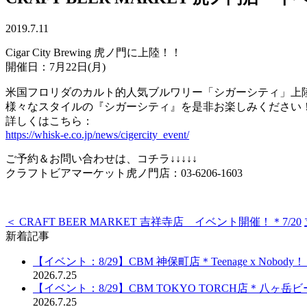
2019.7.11
Cigar City Brewing 虎ノ門に上陸！！
開催日：7月22日(月)
米国フロリダのカルト的人気ブルワリー「シガーシティ」上
様々なスタイルの『シガーシティ』を是非お楽しみください
詳しくはこちら：
https://whisk-e.co.jp/news/cigercity_event/
ご予約＆お問い合わせは、コチラ↓↓↓↓↓
クラフトビアマーケット虎ノ門店：03-6206-1603
＜ CRAFT BEER MARKET 吉祥寺店 イベント開催！＊7/20
新着記事
【イベント：8/29】CBM 神保町店＊Teenage x Nobod
2026.7.25
【イベント：8/29】CBM TOKYO TORCH店＊八ヶ
2026.7.25