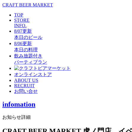
CRAFT BEER MARKET
TOP
STORE
INFO.
8/07更新
本日のビール
8/06更新
本日の料理
飲み放題付き
パーティプラン
オンラインストア
ABOUT US
RECRUIT
お問い合せ
infomation
お知らせ詳細
CRAFT BEER MARKET 虎ノ門店 イ