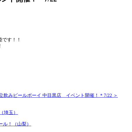
陸です！！
！
立飲みビールボーイ 中目黒店 イベント開催！＊7/22 ＞
y！（埼玉）
岳ビール！（山梨）