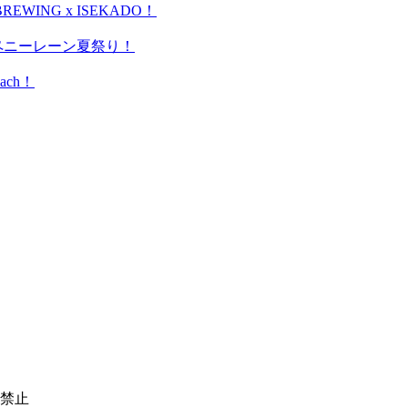
WING x ISEKADO！
＊ペニーレーン夏祭り！
ach！
転載禁止