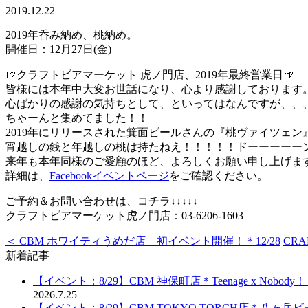
2019.12.22
2019年呑み納め、桃納め。
開催日：12月27日(金)
🍺クラフトビアマーケット 虎ノ門店、2019年最終営業日🍺
皆様には本年中大変お世話になり、心より感謝しております
心ばかりの感謝の気持ちとして、といってはなんですが、、
ちゃーんと集めてました！！
2019年にリリースされた箕面ビールさんの『桃ヴァイツェン
宵越しの銭と年越しの桃は持たねえ！！！！！ドーーーーーン
来年も本年同様のご愛顧のほど、よろしくお願い申し上げま
詳細は、
Facebookイベントページ
をご確認ください。
ご予約＆お問い合わせは、コチラ↓↓↓↓↓
クラフトビアマーケット虎ノ門店：03-6206-1603
＜ CBM ホワイティうめだ店 初イベント開催！＊12/28
CRA
新着記事
【イベント：8/29】CBM 神保町店＊Teenage x Nobod
2026.7.25
【イベント：8/29】CBM TOKYO TORCH店＊八ヶ