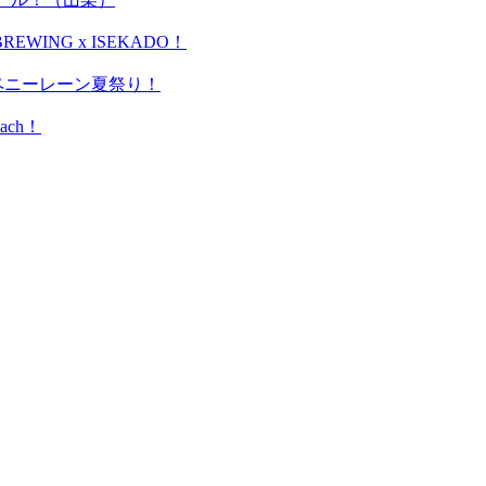
WING x ISEKADO！
＊ペニーレーン夏祭り！
ach！