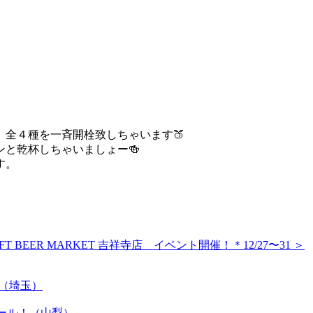
。
、
』全４種を一斉開栓致しちゃいます🍑
と乾杯しちゃいましょー🍻
す。
FT BEER MARKET 吉祥寺店 イベント開催！＊12/27〜31 ＞
y！（埼玉）
岳ビール！（山梨）