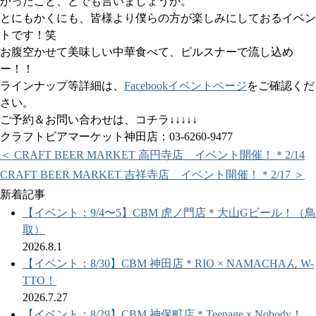
かったこと、とでも言いましょうか。
とにもかくにも、皆様より僕らの方が楽しみにしておるイベン
トです！笑
お腹空かせて美味しい中華食べて、ピルスナーで流し込め
ー！！
ラインナップ等詳細は、
Facebookイベントページ
をご確認くだ
さい。
ご予約＆お問い合わせは、コチラ↓↓↓↓↓
クラフトビアマーケット神田店：03-6260-9477
＜ CRAFT BEER MARKET 高円寺店 イベント開催！＊2/14
CRAFT BEER MARKET 吉祥寺店 イベント開催！＊2/17 ＞
新着記事
【イベント：9/4〜5】CBM 虎ノ門店＊大山Gビール！（鳥
取）
2026.8.1
【イベント：8/30】CBM 神田店＊RIO × NAMACHAん W-
TTO！
2026.7.27
【イベント：8/29】CBM 神保町店＊Teenage x Nobody！