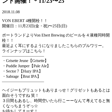
ント開催！＊11/23〜25
2018.11.08
VON EBERT 4種開栓！！
開催日：11月23日(金・祝)〜25日(日)
ポートランドよりVon Ebert Brewing のビールを４液種同時開
栓！！
最近よく耳にするようになりましたこちらのブルワリー。
ラインナップはこちら！
——————————–
・Grisette Jeune【Grisette】
・Puddle Jumper【Pale Ale】
・Sector 7【Hazy IPA】
・Sabrage【Brut IPA】
——————————–
ヘイジーもブリュットもありまっせ！グリゼットもあるとは
面白そうですね 笑！
３日間もあるし、時間空いたら行こーーなんて考えてると無
くなっちまうぞっ☆
お待ちしてまーす！