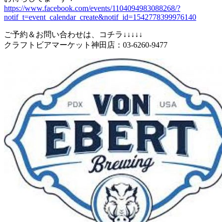
https://www.facebook.com/events/1104094983088268/?
notif_t=event_calendar_create&notif_id=1542778399976140
ご予約＆お問い合わせは、コチラ↓↓↓↓↓
クラフトビアマーケット神田店：03-6260-9477