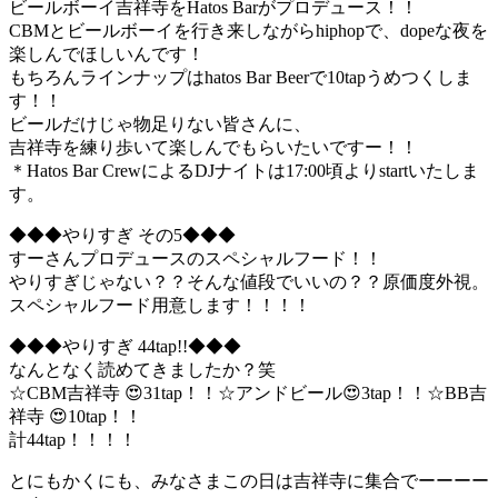
ビールボーイ吉祥寺をHatos Barがプロデュース！！
CBMとビールボーイを行き来しながらhiphopで、dopeな夜を
楽しんでほしいんです！
もちろんラインナップはhatos Bar Beerで10tapうめつくしま
す！！
ビールだけじゃ物足りない皆さんに、
吉祥寺を練り歩いて楽しんでもらいたいですー！！
＊Hatos Bar CrewによるDJナイトは17:00頃よりstartいたしま
す。
◆◆◆やりすぎ その5◆◆◆
すーさんプロデュースのスペシャルフード！！
やりすぎじゃない？？そんな値段でいいの？？原価度外視。
スペシャルフード用意します！！！！
◆◆◆やりすぎ 44tap!!◆◆◆
なんとなく読めてきましたか？笑
☆CBM吉祥寺 😍31tap！！☆アンドビール😍3tap！！☆BB吉
祥寺 😍10tap！！
計44tap！！！！
とにもかくにも、みなさまこの日は吉祥寺に集合でーーーー