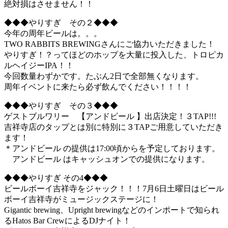
絶対損はさせません！！
◆◆◆やりすぎ その２◆◆◆
今年の周年ビールは。。。
TWO RABBITS BREWINGさんにご協力いただきました！
やりすぎ！？ってほどのホップを大量に投入した、トロピカ
ルヘイジーIPA！！
今回数量わずかです。たぶん2日で全部無くなります。
周年イベントに来たら必ず飲んでください！！！！
◆◆◆やりすぎ その３◆◆◆
ゲストブルワリー 【アンドビール 】出店決定！３TAP!!!
吉祥寺店のタップとは別に特別に３TAPご用意していただき
ます！
＊アンドビール の提供は17:00頃からを予定しております。
アンドビール はキャッシュオンでの提供になります。
◆◆◆やりすぎ その4◆◆◆
ビールボーイ吉祥寺をジャック！！！7月6日土曜日はビール
ボーイ吉祥寺がミュージックステージに！
Gigantic brewing、Upright brewingなどのインポートで知られ
るHatos Bar CrewによるDJナイト！