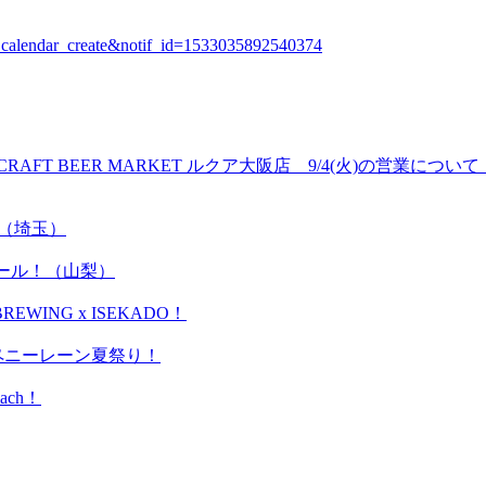
_calendar_create&notif_id=1533035892540374
CRAFT BEER MARKET ルクア大阪店 9/4(火)の営業について
y！（埼玉）
岳ビール！（山梨）
WING x ISEKADO！
＊ペニーレーン夏祭り！
ach！