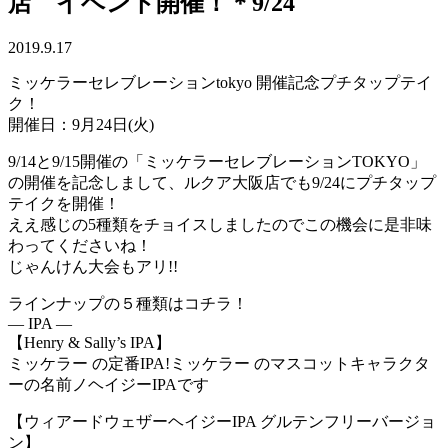
店 イベント開催！＊9/24
2019.9.17
ミッケラーセレブレーションtokyo 開催記念プチタップテイ
ク！
開催日：9月24日(火)
9/14と9/15開催の「ミッケラーセレブレーションTOKYO」
の開催を記念しまして、ルクア大阪店でも9/24にプチタップ
テイクを開催！
ええ感じの5種類をチョイスしましたのでこの機会に是非味
わってくださいね！
じゃんけん大会もアリ!!
ラインナップの５種類はコチラ！
— IPA —
【Henry & Sally’s IPA】
ミッケラー の定番IPA!ミッケラー のマスコットキャラクタ
ーの名前ノヘイジーIPAです
【ウィアードウェザーヘイジーIPA グルテンフリーバージョ
ン】