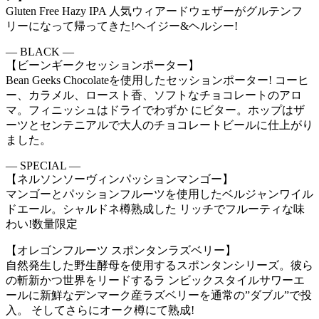
Gluten Free Hazy IPA 人気ウィアードウェザーがグルテンフ
リーになって帰ってきた!ヘイジー&ヘルシー!
— BLACK —
【ビーンギークセッションポーター】
Bean Geeks Chocolateを使用したセッションポーター! コーヒ
ー、カラメル、ロースト香、ソフトなチョコレートのアロ
マ。フィニッシュはドライでわずか にビター。ホップはザ
ーツとセンテニアルで大人のチョコレートビールに仕上がり
ました。
— SPECIAL —
【ネルソンソーヴィンパッションマンゴー】
マンゴーとパッションフルーツを使用したベルジャンワイル
ドエール。シャルドネ樽熟成した リッチでフルーティな味
わい!数量限定
【オレゴンフルーツ スポンタンラズベリー】
自然発生した野生酵母を使用するスポンタンシリーズ。彼ら
の斬新かつ世界をリードするラ ンビックスタイルサワーエ
ールに新鮮なデンマーク産ラズベリーを通常の”ダブル”で投
入。 そしてさらにオーク樽にて熟成!