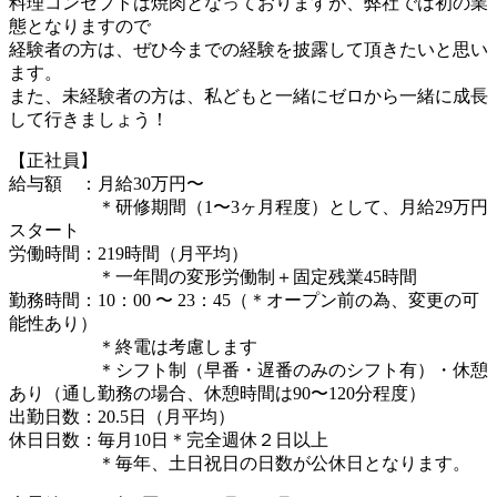
料理コンセプトは焼肉となっておりますが、弊社では初の業
態となりますので
経験者の方は、ぜひ今までの経験を披露して頂きたいと思い
ます。
また、未経験者の方は、私どもと一緒にゼロから一緒に成長
して行きましょう！
【正社員】
給与額 ：月給30万円〜
＊研修期間（1〜3ヶ月程度）として、月給29万円
スタート
労働時間：219時間（月平均）
＊一年間の変形労働制＋固定残業45時間
勤務時間：10：00 〜 23：45（＊オープン前の為、変更の可
能性あり）
＊終電は考慮します
＊シフト制（早番・遅番のみのシフト有）・休憩
あり（通し勤務の場合、休憩時間は90〜120分程度）
出勤日数：20.5日（月平均）
休日日数：毎月10日＊完全週休２日以上
＊毎年、土日祝日の日数が公休日となります。