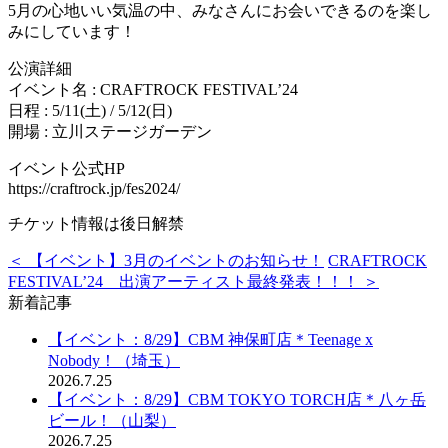
5月の心地いい気温の中、みなさんにお会いできるのを楽し
みにしています！
公演詳細
イベント名 : CRAFTROCK FESTIVAL’24
日程 : 5/11(土) / 5/12(日)
開場 : 立川ステージガーデン
イベント公式HP
https://craftrock.jp/fes2024/
チケット情報は後日解禁
＜ 【イベント】3月のイベントのお知らせ！
CRAFTROCK
FESTIVAL’24 出演アーティスト最終発表！！！ ＞
新着記事
【イベント：8/29】CBM 神保町店＊Teenage x
Nobody！（埼玉）
2026.7.25
【イベント：8/29】CBM TOKYO TORCH店＊八ヶ岳
ビール！（山梨）
2026.7.25