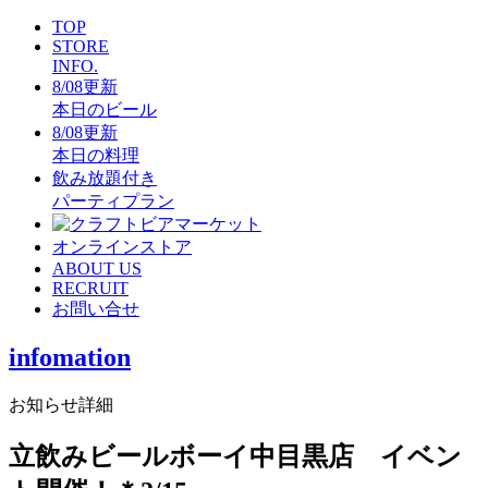
TOP
STORE
INFO.
8/08更新
本日のビール
8/08更新
本日の料理
飲み放題付き
パーティプラン
オンラインストア
ABOUT US
RECRUIT
お問い合せ
infomation
お知らせ詳細
立飲みビールボーイ中目黒店 イベン