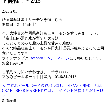
ト開催！＊2/15
2020.2.01
静岡県産紅富士サーモンを愉しむ会
開催日：2月15日(土)
今、大注目の静岡県産紅富士サーモンを愉しみましょう。
『富士山の湧き水が育てた大々鱒
しっとりとのった脂の上品な甘みが絶妙』
そんな絶品紅富士サーモンを田丸料理長が腕をふるってご用
意いたします!!
ラインナップは
Facebookイベントページ
にてupいたします。
お楽しみに!!
ご予約＆お問い合わせは、コチラ↓↓↓↓↓
立飲みビールボーイ中目黒店：03-6451-0112
＜ 立飲みビールボーイ渋谷パルコ店 イベント開催！＊2/9
CRAFT BEER MARKET 神田店 イベント開催！＊2/11〜12
＞
新着記事