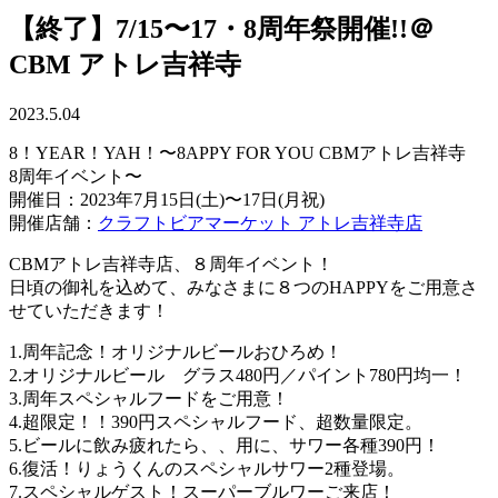
【終了】7/15〜17・8周年祭開催!!＠
CBM アトレ吉祥寺
2023.5.04
8！YEAR！YAH！〜8APPY FOR YOU CBMアトレ吉祥寺
8周年イベント〜
開催日：2023年7月15日(土)〜17日(月祝)
開催店舗：
クラフトビアマーケット アトレ吉祥寺店
CBMアトレ吉祥寺店、８周年イベント！
日頃の御礼を込めて、みなさまに８つのHAPPYをご用意さ
せていただきます！
1.周年記念！オリジナルビールおひろめ！
2.オリジナルビール グラス480円／パイント780円均一！
3.周年スペシャルフードをご用意！
4.超限定！！390円スペシャルフード、超数量限定。
5.ビールに飲み疲れたら、、用に、サワー各種390円！
6.復活！りょうくんのスペシャルサワー2種登場。
7.スペシャルゲスト！スーパーブルワーご来店！