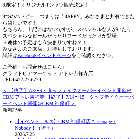
8.限定！オリジナルTシャツ販売決定！
8つのハッピー、つまりは「8APPY」みなさまと共有できた
ら嬉しいです！
もちろん、上記にはないですが、スペシャルな人がいたり、
スペシャルなビールだったりフードだったりが登場。
３連休の予定はもう決まりですね？！
みなさまのご来店、お待ちしております。
詳細は
Facebookイベントページ
をご確認ください。
ご予約・お問合せはこちら↓
クラフトビアマーケット アトレ吉祥寺店
TEL:0422-27-6779
＜ 【終了】7/3〜9・タップテイクオーバーイベント開催＠
CBM アトレ吉祥寺
【終了】7/14〜15・タップテイクオーバ
ーイベント開催＠CBM 神保町 ＞
新着記事
【イベント：8/29】CBM 神保町店＊Teenage x
Nobody！（埼玉）
2026.7.25