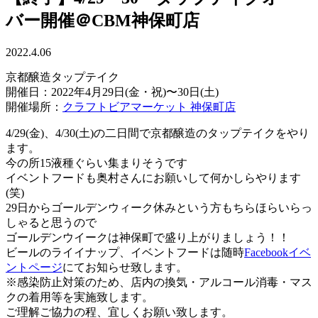
バー開催＠CBM神保町店
2022.4.06
京都醸造タップテイク
開催日：2022年4月29日(金・祝)〜30日(土)
開催場所：
クラフトビアマーケット 神保町店
4/29(金)、4/30(土)の二日間で京都醸造のタップテイクをやり
ます。
今の所15液種ぐらい集まりそうです
イベントフードも奥村さんにお願いして何かしらやります
(笑)
29日からゴールデンウィーク休みという方もちらほらいらっ
しゃると思うので
ゴールデンウイークは神保町で盛り上がりましょう！！
ビールのライイナップ、イベントフードは随時
Facebookイベ
ントページ
にてお知らせ致します。
※感染防止対策のため、店内の換気・アルコール消毒・マス
クの着用等を実施致します。
ご理解ご協力の程、宜しくお願い致します。