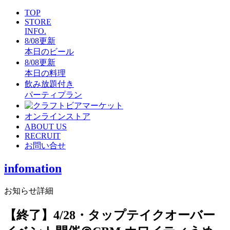
TOP
STORE
INFO.
8/08更新
本日のビール
8/08更新
本日の料理
飲み放題付き
パーティプラン
オンラインストア
ABOUT US
RECRUIT
お問い合せ
infomation
お知らせ詳細
【終了】4/28・タップテイクオーバー