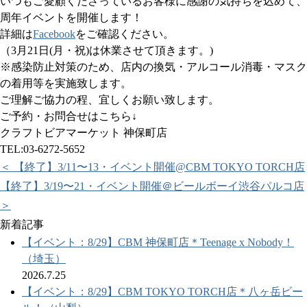
いつもご愛顧くださっているお客様に感謝の気持ちを込めて、
周年イベントを開催します！
詳細は
Facebook
をご確認ください。
（3月21日(月・祝)は休業させて頂きます。)
※感染防止対策のため、店内の換気・アルコール消毒・マスク
の着用等を実施致します。
ご理解ご協力の程、宜しくお願い致します。
ご予約・お問合せはこちら↓
クラフトビアマーケット 神保町店
TEL:03-6272-5652
＜ 【終了】3/11〜13・イベント開催@CBM TOKYO TORCH店
【終了】3/19〜21・イベント開催＠ビールボーイ渋谷パルコ店
＞
新着記事
【イベント：8/29】CBM 神保町店＊Teenage x Nobody！
（埼玉）
2026.7.25
【イベント：8/29】CBM TOKYO TORCH店＊八ヶ岳ビー