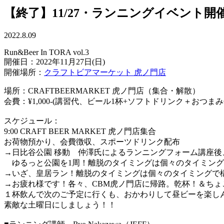
【終了】11/27・ランニングイベント開
2022.8.09
Run&Beer In TORA vol.3
開催日：2022年11月27日(日)
開催場所：
クラフトビアマーケット 虎ノ門店
場所：CRAFTBEERMARKET 虎ノ門店（集合・解散）
会費：¥1,000-(講習代、ビール1杯+ソフトドリンク＋おつまみ
スケジュール：
9:00 CRAFT BEER MARKET 虎ノ門店集合
お荷物預かり、会費徴収、スポーツドリンク配布
→日比谷公園 移動 仲澤氏によるランニングフォーム講座後
ゆるっと公園を1周！離脱のタイミングは個々のタイミング
→いざ、皇居ラン！離脱のタイミングは個々のタイミングで
→お疲れ様です！各々、CBM虎ノ門店に帰路。乾杯！＆ち
１杯飲んで次のご予定に行くも、おかわりして昼ビーを楽し
素敵な土曜日にしましょう！！