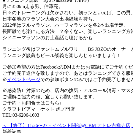
■ランニング講師 Ryo Nakazawa（JEFF）
月に350km走る男、仲澤亮。
日々のトレーニングは欠かさない。朝ランといえば、この男
日本各地のマラソン大会の出場経験を持ち、
2022年はフルマラソン、ハーフマラソンを各2本出場予定。
長距離でも楽に走る方法！？辛くない、楽しいランニング方
シドニーマラソンのお土産話も聴けるかも
ランニング後はファントムブルワリー、BS JOZOのオーナ
ランニング談義もビール談義も楽しんじゃいましょう！
ご参加希望の方はFacebookのDMまたはお電話にてご予約く
ご予約完了返信を致しますので、あとはランニングできる服
※
イベントページ
での参加ボタンのみではご予約完了しませ
※感染防止対策のため、店内の換気・アルコール消毒・マス
ご理解ご協力の程、宜しくお願い致します。
ご予約・お問合せはこちら↓
クラフトビアマーケット 虎ノ門店
TEL:03-6206-1603
＜ 【終了】11/26〜27・イベント開催@CBM アトレ吉祥寺店
新着記事