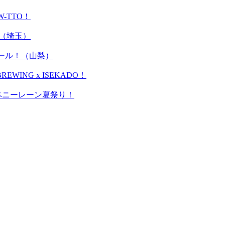
W-TTO！
y！（埼玉）
岳ビール！（山梨）
WING x ISEKADO！
＊ペニーレーン夏祭り！