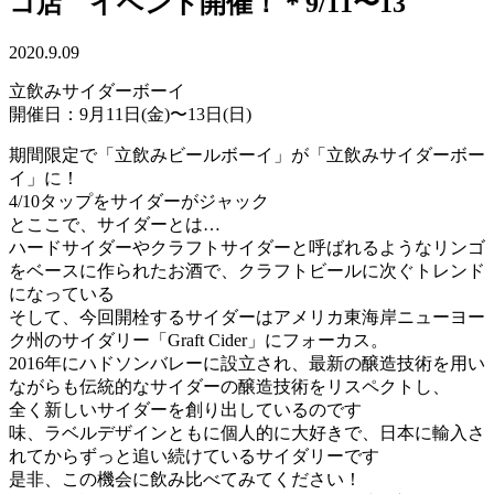
コ店 イベント開催！＊9/11〜13
2020.9.09
立飲みサイダーボーイ
開催日：9月11日(金)〜13日(日)
期間限定で「立飲みビールボーイ」が「立飲みサイダーボー
イ」に！
4/10タップをサイダーがジャック
とここで、サイダーとは…
ハードサイダーやクラフトサイダーと呼ばれるようなリンゴ
をベースに作られたお酒で、クラフトビールに次ぐトレンド
になっている
そして、今回開栓するサイダーはアメリカ東海岸ニューヨー
ク州のサイダリー「Graft Cider」にフォーカス。
2016年にハドソンバレーに設立され、最新の醸造技術を用い
ながらも伝統的なサイダーの醸造技術をリスペクトし、
全く新しいサイダーを創り出しているのです
味、ラベルデザインともに個人的に大好きで、日本に輸入さ
れてからずっと追い続けているサイダリーです
是非、この機会に飲み比べてみてください！