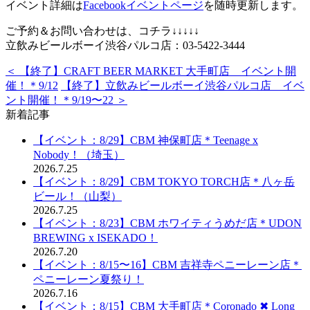
イベント詳細は
Facebookイベントページ
を随時更新します。
ご予約＆お問い合わせは、コチラ↓↓↓↓↓
立飲みビールボーイ渋谷パルコ店：03-5422-3444
＜ 【終了】CRAFT BEER MARKET 大手町店 イベント開
催！＊9/12
【終了】立飲みビールボーイ渋谷パルコ店 イベ
ント開催！＊9/19〜22 ＞
新着記事
【イベント：8/29】CBM 神保町店＊Teenage x
Nobody！（埼玉）
2026.7.25
【イベント：8/29】CBM TOKYO TORCH店＊八ヶ岳
ビール！（山梨）
2026.7.25
【イベント：8/23】CBM ホワイティうめだ店＊UDON
BREWING x ISEKADO！
2026.7.20
【イベント：8/15〜16】CBM 吉祥寺ペニーレーン店＊
ペニーレーン夏祭り！
2026.7.16
【イベント：8/15】CBM 大手町店＊Coronado ✖︎ Long