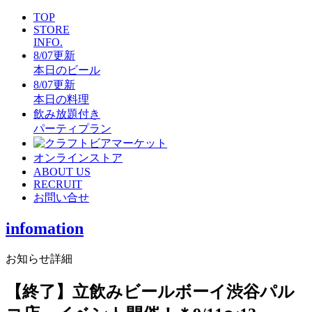
TOP
STORE
INFO.
8/07更新
本日のビール
8/07更新
本日の料理
飲み放題付き
パーティプラン
オンラインストア
ABOUT US
RECRUIT
お問い合せ
infomation
お知らせ詳細
【終了】立飲みビールボーイ渋谷パル