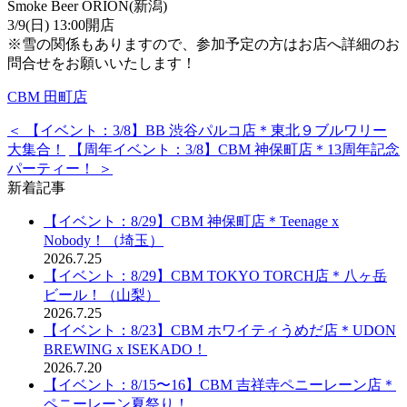
Smoke Beer ORION(新潟)
3/9(日) 13:00開店
※雪の関係もありますので、参加予定の方はお店へ詳細のお
問合せをお願いいたします！
CBM 田町店
＜ 【イベント：3/8】BB 渋谷パルコ店＊東北９ブルワリー
大集合！
【周年イベント：3/8】CBM 神保町店＊13周年記念
パーティー！ ＞
新着記事
【イベント：8/29】CBM 神保町店＊Teenage x
Nobody！（埼玉）
2026.7.25
【イベント：8/29】CBM TOKYO TORCH店＊八ヶ岳
ビール！（山梨）
2026.7.25
【イベント：8/23】CBM ホワイティうめだ店＊UDON
BREWING x ISEKADO！
2026.7.20
【イベント：8/15〜16】CBM 吉祥寺ペニーレーン店＊
ペニーレーン夏祭り！