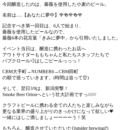
今回醸造したのは、薔薇を使用した小麦のビール。
名前は….【あなたに夢中】🌹🍻🌹🍻🌹
記念すべき第一回目は、6人で始まり、
薔薇を使用したビールなので、
薔薇6本の花言葉「きみに夢中」から引用いたしました。
イベント当日は、醸造に携わったお店へ
アウトサイダーももちゃんと私たちスタッフたちで
パブクロール💨はしごビールっっっ！
CBM大手町→NUMBER6→CBM田町
の順で巡っていきます。(時間は追って⏰)
そして、翌日3/9は、新潟突撃！
Smoke Beer Orionへという壮大計画ですっ///////
クラフトビールに携わる全ての人たちと楽しみながら
更なる業界の盛り上がりのきっかけになって欲しい💗
一緒にはしご酒しましょーーーーう！笑
もちろん、醸造させていただいたOutsider brewingの