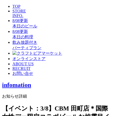
TOP
STORE
INFO.
8/08更新
本日のビール
8/08更新
本日の料理
飲み放題付き
パーティプラン
オンラインストア
ABOUT US
RECRUIT
お問い合せ
infomation
お知らせ詳細
【イベント：3/8】CBM 田町店＊国際