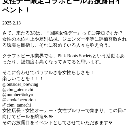
女性デー限定コラボビールお披露目イ
ベント！
2025.2.13
さて、来たる3/8は、『国際女性デー』ってご存知ですか？
女性の地位向上や差別払拭、ジェンダー平等に評価尊敬され
る環境を目指し、それに努めている人々を称え合う。
クラフトビール業界でも、Pink Boots Societyという活動もあ
ったり、認知度も高くなってきてると思います。
そこに合わせてパワフルさを女性らしさを！
楽しいことを！！！！
@outsider_brewing
@cbm_otemachi
@number6tokyo
@smokebeerorion
@cbm_tamachi
女性店長・女性オーナー・女性ブルワーで集まり、この日に
向けてビールを醸造🍻🍻
そのお披露目をイベントとしてさせていただきます🌹