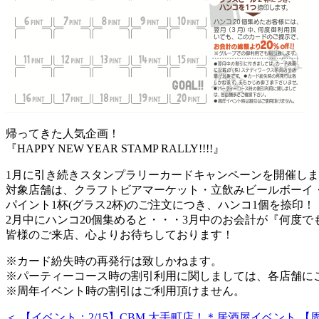
帰ってきた人気企画！
『HAPPY NEW YEAR STAMP RALLY!!!!』
1月に引き続きスタンプラリーカードキャンペーンを開催し
対象店舗は、クラフトビアマーケット・立飲みビールボーイ・CRA
パイント1杯(グラス2杯)のご注文につき、ハンコ1個を捺印！
2月中にハンコ20個集めると・・・3月中のお会計が『何度でも
皆様のご来店、心よりお待ちしております！
※カード紛失時の再発行は致しかねます。
※パーティーコース時の割引利用に関しましては、各店舗に
※周年イベント時の割引はご利用頂けません。
＜ 【イベント：2/15】CBM 大手町店！＊居酒屋イベント
【周