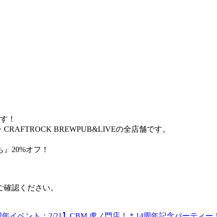
ます！
FTROCK BREWPUB&LIVEの全店舗です。
』20%オフ！
ご確認ください。
年イベント：2/21】CBM 虎ノ門店！＊14周年記念パーティー