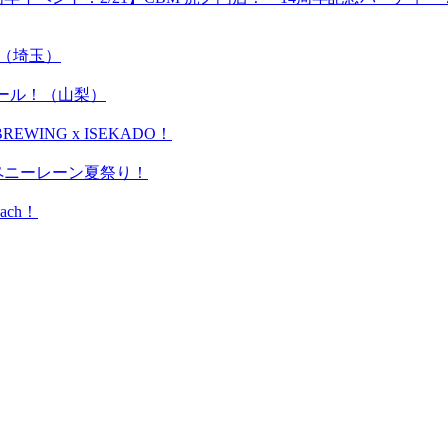
y！（埼玉）
岳ビール！（山梨）
WING x ISEKADO！
＊ペニーレーン夏祭り！
ach！